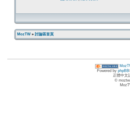
MozTW
»
討論區首頁
MozT
Powered by
phpBB
正體中文
© moztw
MozT