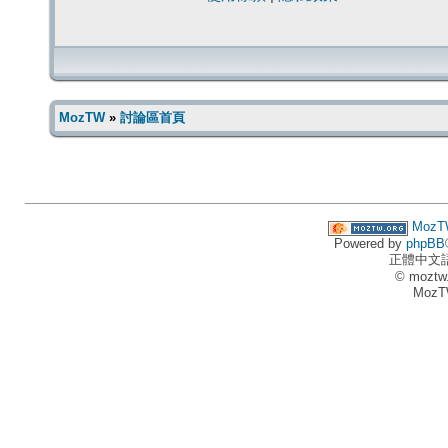
MozTW
»
討論區首頁
MozT
Powered by
phpBB
正體中文
© moztw
MozT