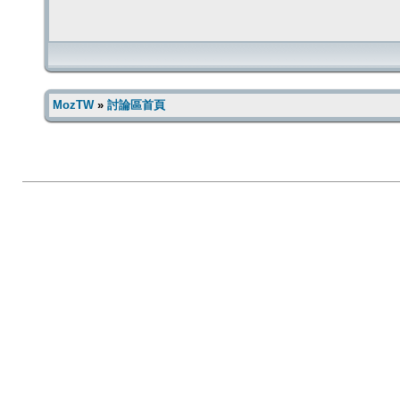
MozTW
»
討論區首頁