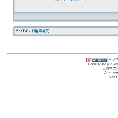
MozTW
»
討論區首頁
MozT
Powered by
phpBB
正體中文
© moztw
MozT