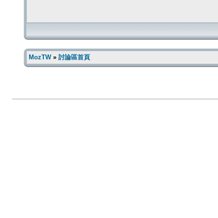
MozTW
»
討論區首頁