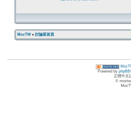
MozTW
»
討論區首頁
MozT
Powered by
phpBB
正體中文
© moztw
MozT