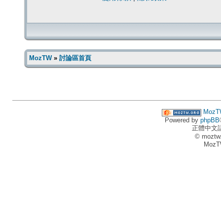
MozTW
»
討論區首頁
MozT
Powered by
phpBB
正體中文
© moztw
MozT