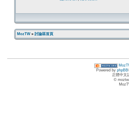
MozTW
»
討論區首頁
MozT
Powered by
phpBB
正體中文
© moztw
MozT