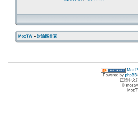
MozTW
»
討論區首頁
MozT
Powered by
phpBB
正體中文
© moztw
MozT