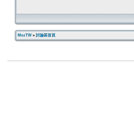
MozTW
»
討論區首頁