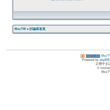
MozTW
»
討論區首頁
MozT
Powered by
phpBB
正體中文
© moztw
MozT