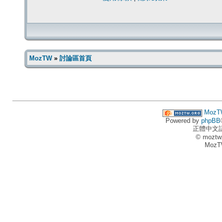
MozTW
»
討論區首頁
MozT
Powered by
phpBB
正體中文
© moztw
MozT