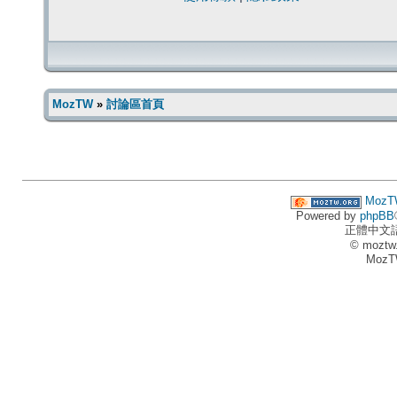
MozTW
»
討論區首頁
MozT
Powered by
phpBB
正體中文
© moztw
MozT