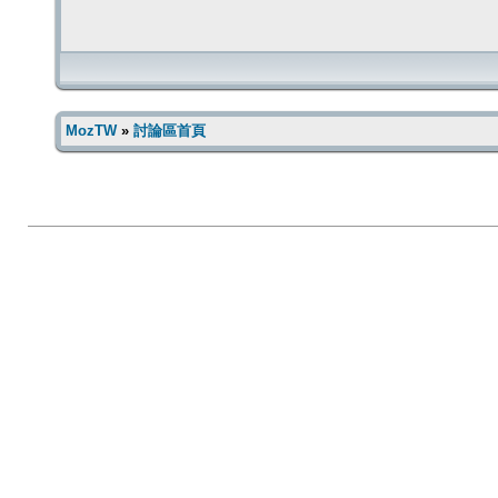
MozTW
»
討論區首頁