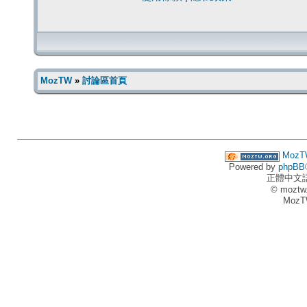
MozTW
»
討論區首頁
MozT
Powered by
phpBB
正體中文
© moztw
MozT