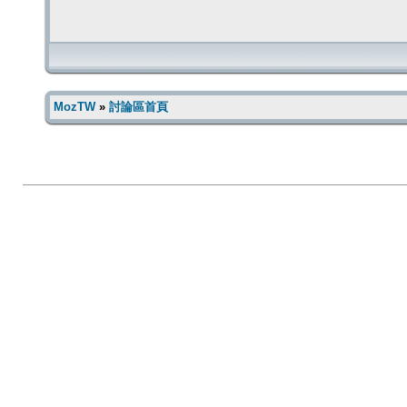
MozTW
»
討論區首頁