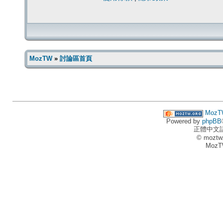
MozTW
»
討論區首頁
MozT
Powered by
phpBB
正體中文
© moztw
MozT