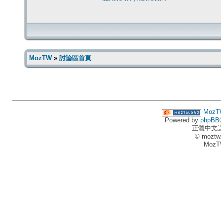
MozTW
»
討論區首頁
MozT
Powered by
phpBB
正體中文
© moztw
MozT