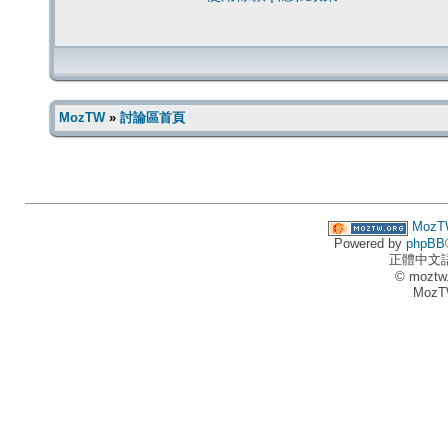
MozTW
»
討論區首頁
MozT
Powered by
phpBB
正體中文
© moztw
MozT