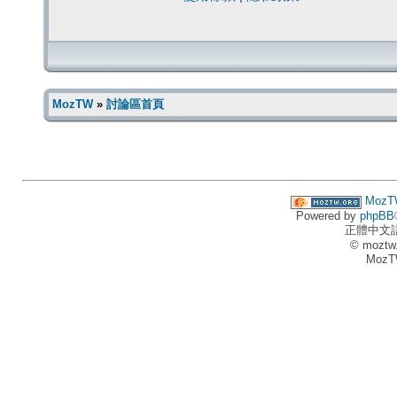
MozTW
»
討論區首頁
MozT
Powered by
phpBB
正體中文
© moztw
MozT