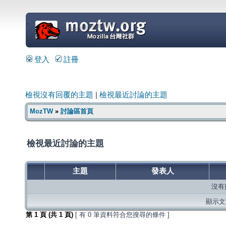
=
登入
註冊
檢視沒有回覆的主題
|
檢視最近討論的主題
MozTW
»
討論區首頁
檢視最近討論的主題
主題
發表人
沒有
顯示文章
第
1
頁 (共
1
頁)
[ 有 0 筆資料符合您搜尋的條件 ]