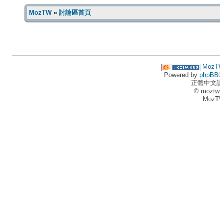
MozTW
»
討論區首頁
MozT
Powered by
phpBB
正體中文
© moztw
MozT