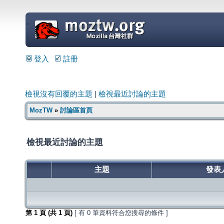
=
登入
註冊
檢視沒有回覆的主題
|
檢視最近討論的主題
MozTW
»
討論區首頁
檢視最近討論的主題
主題
發表
第
1
頁 (共
1
頁)
[ 有 0 筆資料符合您搜尋的條件 ]