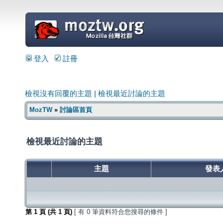
=
登入
註冊
檢視沒有回覆的主題
|
檢視最近討論的主題
MozTW
»
討論區首頁
檢視最近討論的主題
主題
發表
第
1
頁 (共
1
頁)
[ 有 0 筆資料符合您搜尋的條件 ]