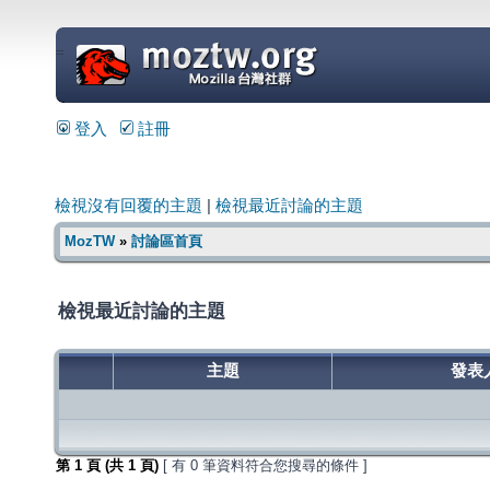
=
登入
註冊
檢視沒有回覆的主題
|
檢視最近討論的主題
MozTW
»
討論區首頁
檢視最近討論的主題
主題
發表
第
1
頁 (共
1
頁)
[ 有 0 筆資料符合您搜尋的條件 ]