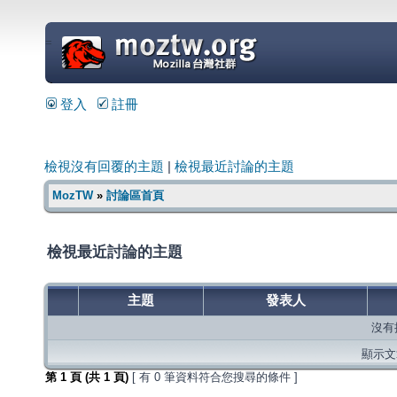
=
登入
註冊
檢視沒有回覆的主題
|
檢視最近討論的主題
MozTW
»
討論區首頁
檢視最近討論的主題
主題
發表人
沒有
顯示文章
第
1
頁 (共
1
頁)
[ 有 0 筆資料符合您搜尋的條件 ]