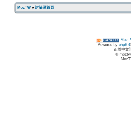
MozTW
»
討論區首頁
MozT
Powered by
phpBB
正體中文
© moztw
MozT