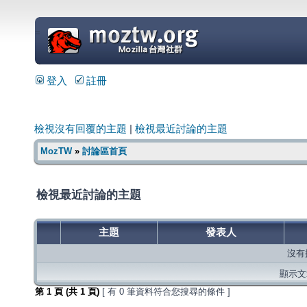
=
登入
註冊
檢視沒有回覆的主題
|
檢視最近討論的主題
MozTW
»
討論區首頁
檢視最近討論的主題
主題
發表人
沒有
顯示文章
第
1
頁 (共
1
頁)
[ 有 0 筆資料符合您搜尋的條件 ]