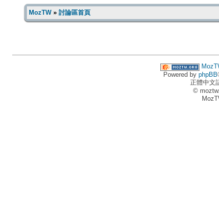
MozTW
»
討論區首頁
MozT
Powered by
phpBB
正體中文
© moztw
MozT