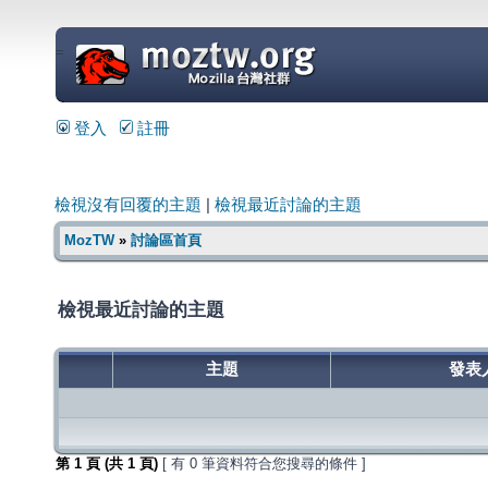
=
登入
註冊
檢視沒有回覆的主題
|
檢視最近討論的主題
MozTW
»
討論區首頁
檢視最近討論的主題
主題
發表
第
1
頁 (共
1
頁)
[ 有 0 筆資料符合您搜尋的條件 ]