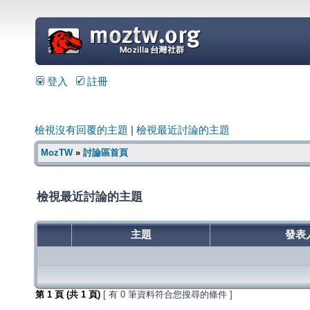
=
登入
註冊
檢視沒有回覆的主題
|
檢視最近討論的主題
MozTW
»
討論區首頁
檢視最近討論的主題
主題
發表
第
1
頁 (共
1
頁)
[ 有 0 筆資料符合您搜尋的條件 ]