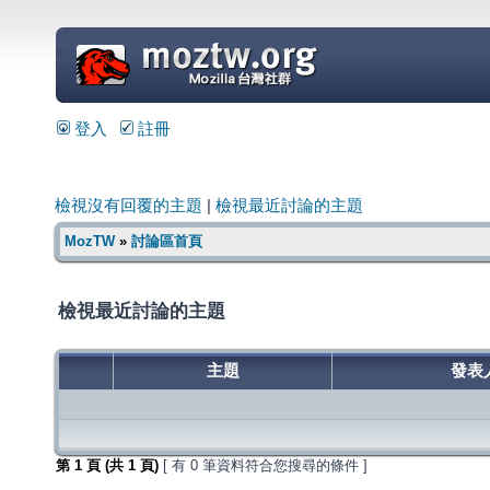
=
登入
註冊
檢視沒有回覆的主題
|
檢視最近討論的主題
MozTW
»
討論區首頁
檢視最近討論的主題
主題
發表
第
1
頁 (共
1
頁)
[ 有 0 筆資料符合您搜尋的條件 ]