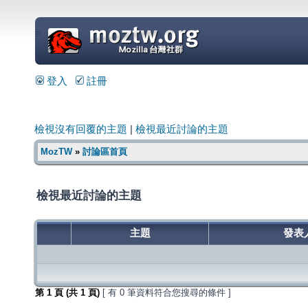
=
登入
註冊
檢視沒有回覆的主題
|
檢視最近討論的主題
MozTW
»
討論區首頁
檢視最近討論的主題
主題
發表
第
1
頁 (共
1
頁)
[ 有 0 筆資料符合您搜尋的條件 ]