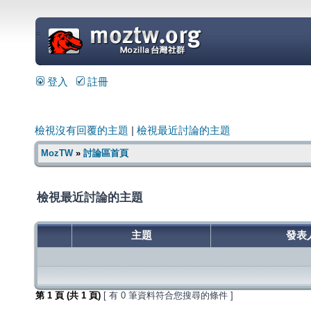
=
登入
註冊
檢視沒有回覆的主題
|
檢視最近討論的主題
MozTW
»
討論區首頁
檢視最近討論的主題
主題
發表
第
1
頁 (共
1
頁)
[ 有 0 筆資料符合您搜尋的條件 ]