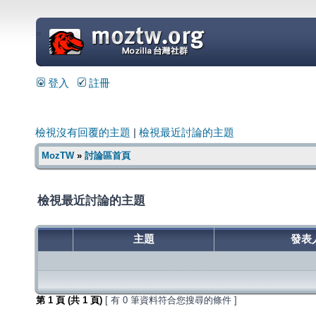
=
登入
註冊
檢視沒有回覆的主題
|
檢視最近討論的主題
MozTW
»
討論區首頁
檢視最近討論的主題
主題
發表
第
1
頁 (共
1
頁)
[ 有 0 筆資料符合您搜尋的條件 ]