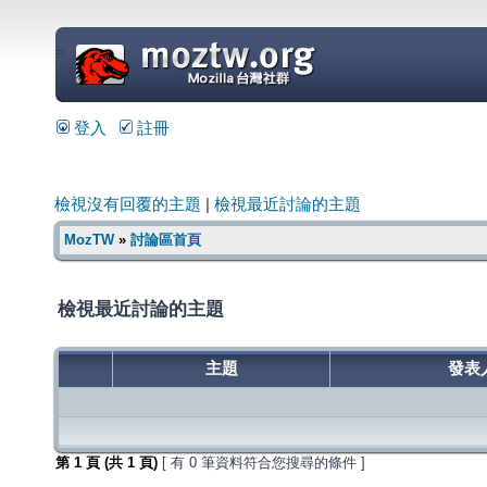
=
登入
註冊
檢視沒有回覆的主題
|
檢視最近討論的主題
MozTW
»
討論區首頁
檢視最近討論的主題
主題
發表
第
1
頁 (共
1
頁)
[ 有 0 筆資料符合您搜尋的條件 ]