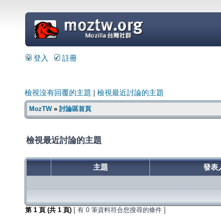
=
登入
註冊
檢視沒有回覆的主題
|
檢視最近討論的主題
MozTW
»
討論區首頁
檢視最近討論的主題
主題
發表
第
1
頁 (共
1
頁)
[ 有 0 筆資料符合您搜尋的條件 ]