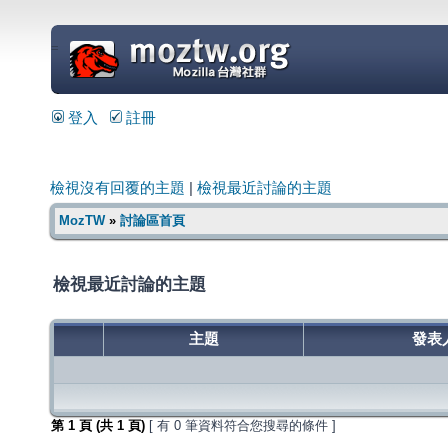
=
登入
註冊
檢視沒有回覆的主題
|
檢視最近討論的主題
MozTW
»
討論區首頁
檢視最近討論的主題
主題
發表
第
1
頁 (共
1
頁)
[ 有 0 筆資料符合您搜尋的條件 ]