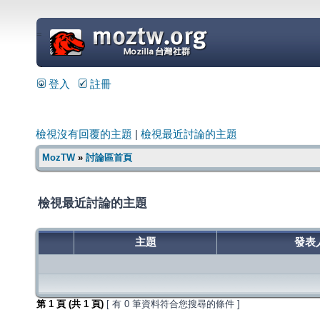
=
登入
註冊
檢視沒有回覆的主題
|
檢視最近討論的主題
MozTW
»
討論區首頁
檢視最近討論的主題
主題
發表
第
1
頁 (共
1
頁)
[ 有 0 筆資料符合您搜尋的條件 ]