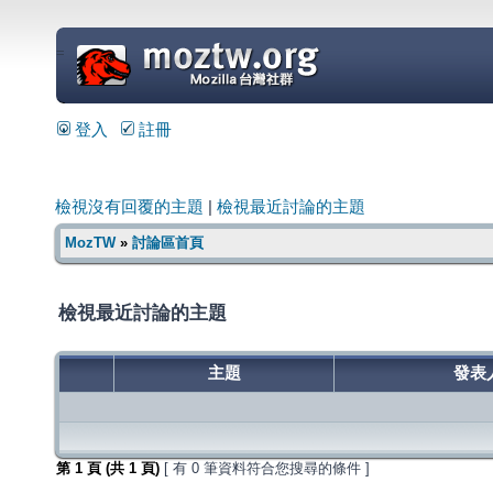
=
登入
註冊
檢視沒有回覆的主題
|
檢視最近討論的主題
MozTW
»
討論區首頁
檢視最近討論的主題
主題
發表
第
1
頁 (共
1
頁)
[ 有 0 筆資料符合您搜尋的條件 ]