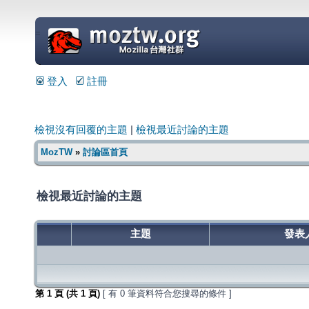
=
登入
註冊
檢視沒有回覆的主題
|
檢視最近討論的主題
MozTW
»
討論區首頁
檢視最近討論的主題
主題
發表
第
1
頁 (共
1
頁)
[ 有 0 筆資料符合您搜尋的條件 ]