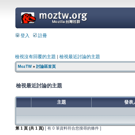
=
登入
註冊
檢視沒有回覆的主題
|
檢視最近討論的主題
MozTW
»
討論區首頁
檢視最近討論的主題
主題
發表
第
1
頁 (共
1
頁)
[ 有 0 筆資料符合您搜尋的條件 ]