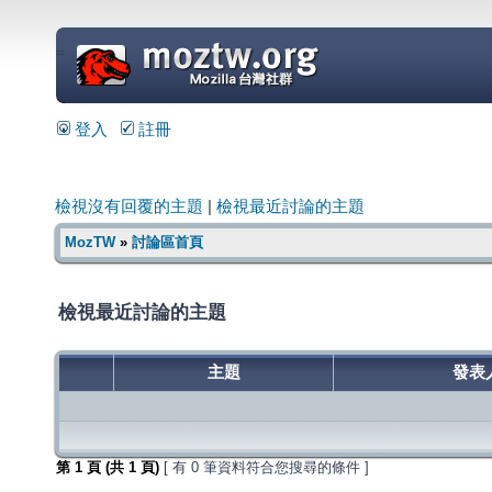
=
登入
註冊
檢視沒有回覆的主題
|
檢視最近討論的主題
MozTW
»
討論區首頁
檢視最近討論的主題
主題
發表
第
1
頁 (共
1
頁)
[ 有 0 筆資料符合您搜尋的條件 ]