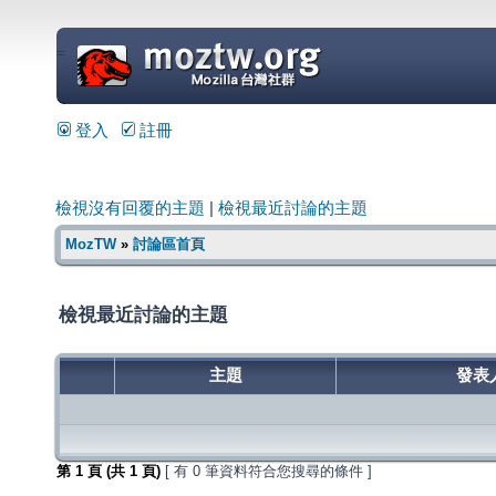
=
登入
註冊
檢視沒有回覆的主題
|
檢視最近討論的主題
MozTW
»
討論區首頁
檢視最近討論的主題
主題
發表
第
1
頁 (共
1
頁)
[ 有 0 筆資料符合您搜尋的條件 ]