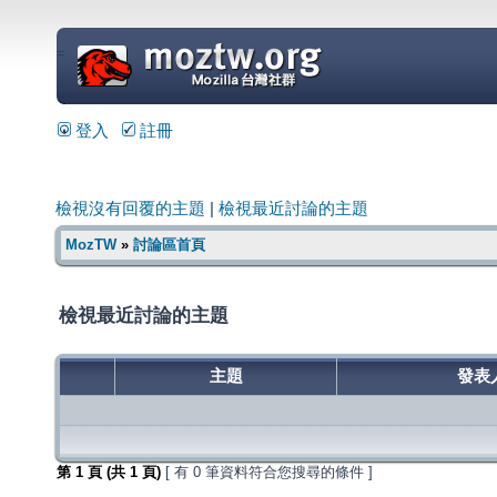
=
登入
註冊
檢視沒有回覆的主題
|
檢視最近討論的主題
MozTW
»
討論區首頁
檢視最近討論的主題
主題
發表
第
1
頁 (共
1
頁)
[ 有 0 筆資料符合您搜尋的條件 ]