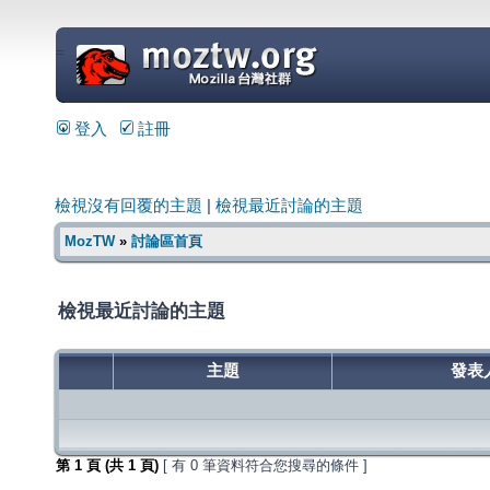
=
登入
註冊
檢視沒有回覆的主題
|
檢視最近討論的主題
MozTW
»
討論區首頁
檢視最近討論的主題
主題
發表
第
1
頁 (共
1
頁)
[ 有 0 筆資料符合您搜尋的條件 ]