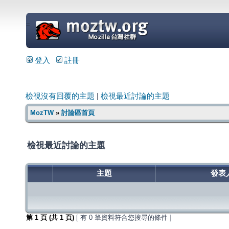
=
登入
註冊
檢視沒有回覆的主題
|
檢視最近討論的主題
MozTW
»
討論區首頁
檢視最近討論的主題
主題
發表
第
1
頁 (共
1
頁)
[ 有 0 筆資料符合您搜尋的條件 ]