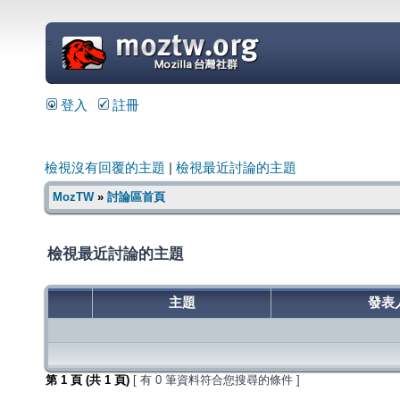
=
登入
註冊
檢視沒有回覆的主題
|
檢視最近討論的主題
MozTW
»
討論區首頁
檢視最近討論的主題
主題
發表
第
1
頁 (共
1
頁)
[ 有 0 筆資料符合您搜尋的條件 ]