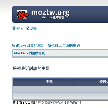
=
登入
註冊
檢視沒有回覆的主題
|
檢視最近討論的主題
MozTW
»
討論區首頁
檢視最近討論的主題
主題
發表
第
1
頁 (共
1
頁)
[ 有 0 筆資料符合您搜尋的條件 ]