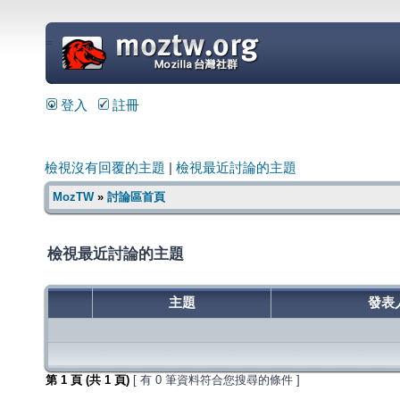
=
登入
註冊
檢視沒有回覆的主題
|
檢視最近討論的主題
MozTW
»
討論區首頁
檢視最近討論的主題
主題
發表
第
1
頁 (共
1
頁)
[ 有 0 筆資料符合您搜尋的條件 ]