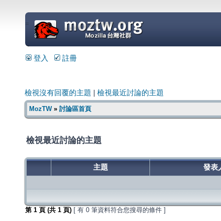
=
登入
註冊
檢視沒有回覆的主題
|
檢視最近討論的主題
MozTW
»
討論區首頁
檢視最近討論的主題
主題
發表
第
1
頁 (共
1
頁)
[ 有 0 筆資料符合您搜尋的條件 ]