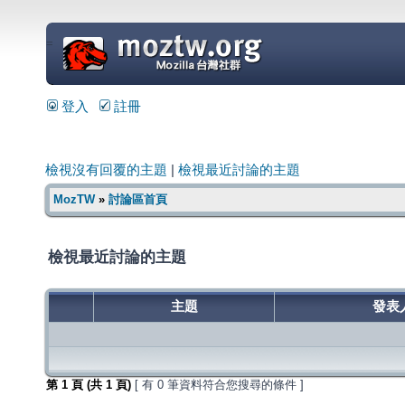
=
登入
註冊
檢視沒有回覆的主題
|
檢視最近討論的主題
MozTW
»
討論區首頁
檢視最近討論的主題
主題
發表
第
1
頁 (共
1
頁)
[ 有 0 筆資料符合您搜尋的條件 ]