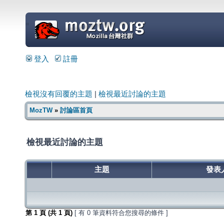
=
登入
註冊
檢視沒有回覆的主題
|
檢視最近討論的主題
MozTW
»
討論區首頁
檢視最近討論的主題
主題
發表
第
1
頁 (共
1
頁)
[ 有 0 筆資料符合您搜尋的條件 ]